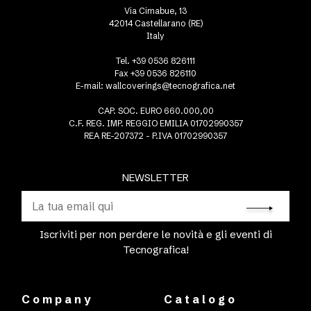
Via Cimabue, 13
42014 Castellarano (RE)
Italy
Tel. +39 0536 826111
Fax +39 0536 826110
E-mail:
wallcoverings@tecnografica.net
CAP. SOC. EURO 660.000,00
C.F. REG. IMP. REGGIO EMILIA 01702990357
REA RE-207372 - P.IVA 01702990357
NEWSLETTER
Iscriviti per non perdere le novità e gli eventi di
Tecnografica!
Company
Catalogo