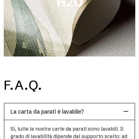
H2O
H2O
F.A.Q.
H2O è la carta da parati per bagno in fibra di vetro
impermeabile, ideale per box doccia e ambienti umidi, con alta
definizione e colori brillanti.
La carta da parati è lavabile?
Sì, tutte le nostre carte da parati sono lavabili. Il
grado di lavabilità dipende dal supporto scelto: ad