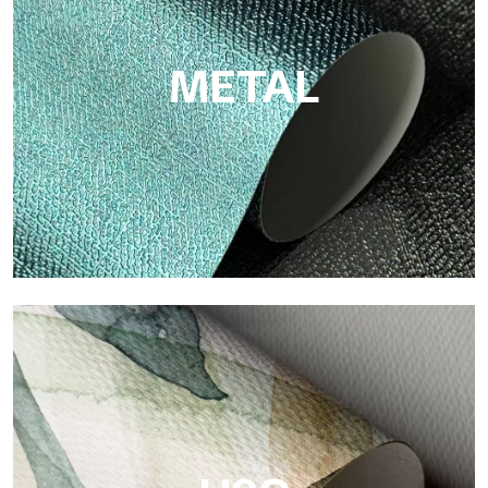
e alta qualità.
METAL
Metal
Metal è la carta da parati metallizzata di Tecnografica, con
riflessi metallici unici che valorizzano oro, argento, rame e
colori saturi.