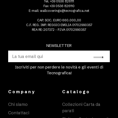
Tel. +39 0536 826111
Fax +39 0536 826110
E-mail:
wallcoverings@tecnografica.net
CAP. SOC. EURO 660.000,00
C.F. REG. IMP. REGGIO EMILIA 01702990357
REA RE-207372 - P.IVA 01702990357
NEWSLETTER
Iscriviti per non perdere le novità e gli eventi di
Tecnografica!
Company
Catalogo
Chi siamo
Collezioni Carta da
parati
Contattaci