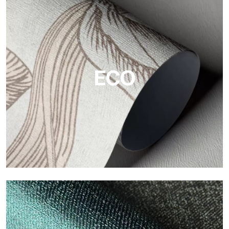
Viniliche
Le finiture viniliche delle carte da parati Tecnografica offrono
superfici resistenti, materiche e visivamente raffinate.
ECO
Eco
Eco di Tecnografica è la carta da parati ecologica in fibra di
cellulosa: supporto sostenibile, senza PVC, con colori brillanti